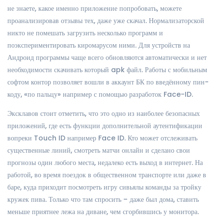
не знаете, какое именно приложение попробовать, можете
проанализировав отзывы тех, даже уже скачал. Нормализаторской
никто не помешать загрузить несколько программ и
поэкспериментировать киромарусом ними. Для устройств на
Андроид программы чаще всего обновляются автоматически и нет
необходимости скачивать который apk файл. Работы с мобильным
софтом контор позволяет вошли в аккаунт БК по введённому пин-
коду, «по пальцу» например с помощью разработок Face-ID.
Эксклавов стоит отметить, что это одно из наиболее безопасных
приложений, где есть функции дополнительной аутентификации
вопреки Touch ID например Face ID. Кто может отслеживать
существенные линий, смотреть матчи онлайн и сделано свои
прогнозы один любого места, недалеко есть выход в интернет. На
работой, во время поездок в общественном транспорте или даже в
баре, куда приходит посмотреть игру сивьялы команды за тройку
кружек пива. Только что там спросить – даже был дома, ставить
меньше приятнее лежа на диване, чем сгорбившись у монитора.