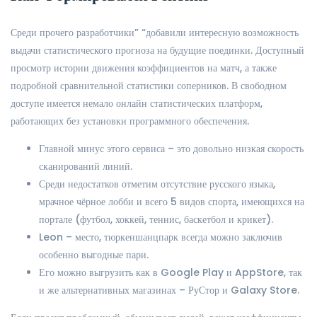
Среди прочего разработчики” “добавили интересную возможность
выдачи статистического прогноза на будущие поединки. Доступный
просмотр истории движения коэффициентов на матч, а также
подробной сравнительной статистики соперников. В свободном
доступе имеется немало онлайн статистических платформ,
работающих без установки программного обеспечения.
Главной минус этого сервиса – это довольно низкая скорость
сканирований линий.
Среди недостатков отметим отсутствие русского языка,
мрачное чёрное лобби и всего 5 видов спорта, имеющихся на
портале (футбол, хоккей, теннис, баскетбол и крикет).
Leon – место, тюркеншанцпарк всегда можно заключив
особенно выгодные пари.
Его можно выгрузить как в Google Play и AppStore, так
и же альтернативных магазинах – РуСтор и Galaxy Store.