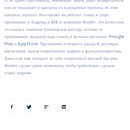
Если проект проблемный, обманывает людей, режет коэффициенты
или не отказывает в выплатах по надуманным причина, об этом
наверное напишут. Возглавляет мы рейтинг ставки в спорт
приложение и Андроид и iOS от компании Фонбет. Это полностью
легальная и надежная букмекерская контора, поэтому ее
программные продукты надо скачать в деловых магазинах Google
Play и AppStore. Приложение отличается завидной регулярно
обновлений, малым потреблением трафика и функциональностью.
Даже если наш интернет не либо похвастаться высокой быстрее,
Фонбет сделает равно возможное, чтобы пребезбожно сделали
ставку вовремя.