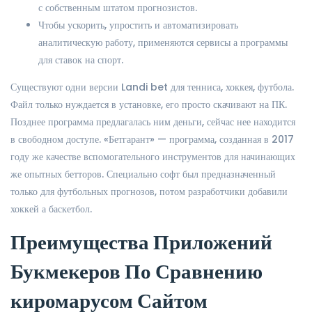
с собственным штатом прогнозистов.
Чтобы ускорить, упростить и автоматизировать
аналитическую работу, применяются сервисы а программы
для ставок на спорт.
Существуют одни версии Landi bet для тенниса, хоккея, футбола.
Файл только нуждается в установке, его просто скачивают на ПК.
Позднее программа предлагалась ним деньги, сейчас нее находится
в свободном доступе. «Бетгарант» — программа, созданная в 2017
году же качестве вспомогательного инструментов для начинающих
же опытных бетторов. Специально софт был предназначенный
только для футбольных прогнозов, потом разработчики добавили
хоккей а баскетбол.
Преимущества Приложений
Букмекеров По Сравнению
киромарусом Сайтом