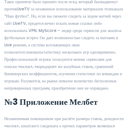
Такое принятое было принято после иска, который былвыдвинут
противLiveTV за незаконное использование материалов телеканала
“Наш футбол”. Но, если вы сможете следить за ходом матчей через
сайт LiveTV, придется вечно искать новые ссылки либо
использовать VPN. MyScore – лидер среди сервисов дли анализа
футбольных встреч. Он дает возможностью следить за матчами в
Live режиме, а система всплывающих окон
позволитотслеживатьстатистику нескольких игр одновременно.
Профессиональной игроки пользуются моими сервисами для
поиски «вилок», «коридоров» же валуйных ставок, сравнений
букмекерских коэффициентов, изучения статистики по командам и
игрокам. Разумеется, на рынке немалое количество бесполезных
непроверенных программ, приобретение они не оправдано.
№3 Приложение Мелбет
Незаменимым помощником при расчёте размера ставок, доходности
«вилок», азиатского гандикапа а прочих параметров являешься