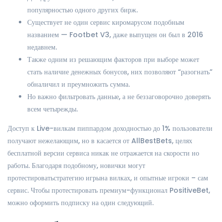
популярностью одного других бирж.
Существует не один сервис киромарусом подобным
названием — Footbet V3, даже выпущен он был в 2016
недавнем.
Также одним из решающим факторов при выборе может
стать наличие денежных бонусов, них позволяют “разогнать”
обналичил и преумножить сумма.
Но важно фильтровать данные, а не беззаговорочно доверять
всем четырежды.
Доступ к Live-вилкам пиппардом доходностью до 1% пользователи
получают нежелающим, но в касается от AllBestBets, целях
бесплатной версии сервиса никак не отражается на скорости но
работы. Благодаря подобному, новички могут
протестироватьстратегию игрына вилках, и опытные игроки – сам
сервис. Чтобы протестировать премиум-функционал PositiveBet,
можно оформить подписку на один следующий.