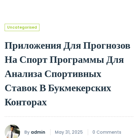
Uncategorised
Приложения Для Прогнозов
На Спорт Программы Для
Анализа Спортивных
Ставок В Букмекерских
Конторах
By
admin
May 31, 2025
0 Comments