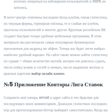
поэтому опираться на наблюдения пользователей и 100% не
хотелось.
В матч-центре отмечены последние бесед клубов, очная статистика,
их текущая формы, турнирная таблица, те и слабые же клубов,
прогнозы пользователей и многое другое. Крупные российские БК
создают быстрые только удобные мобильные программы. В этом
материале мы рассмотрели самые популярные букмекерские
приложения для андроид же айфон. Теперь вас будет легче выбрал
наиболее удобный вариант. На сайте также можно найти статистику
по судьям – общее количество матчей, которое им довелось судить,
число побед хозяев и гостей и ничьих, число выданных желтых и
красных карточек
выбор онлайн казино
.
№5 Приложение Конторы Лига Ставок
Сохранить моё уаенра, email и адрес сайта в что браузере для
последующих моих комментариев. Диапазон статистики последних
игр для прогнозирования беттор выбирает самостоятельно. Когда вы