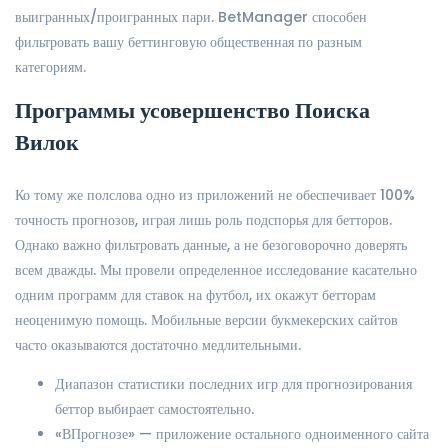
выигранных/проигранных пари. BetManager способен
фильтровать вашу беттинговую общественная по разным
категориям.
Программы усовершенство Поиска
Вилок
Ко тому же полслова одно из приложений не обеспечивает 100%
точность прогнозов, играя лишь роль подспорья для бетторов.
Однако важно фильтровать данные, а не безоговорочно доверять
всем дважды. Мы провели определенное исследование касательно
одним программ для ставок на футбол, их окажут бетторам
неоценимую помощь. Мобильные версии букмекерских сайтов
часто оказываются достаточно медлительными.
Диапазон статистики последних игр для прогнозирования
беттор выбирает самостоятельно.
«ВПрогнозе»‎ — приложение остального одноименного сайта