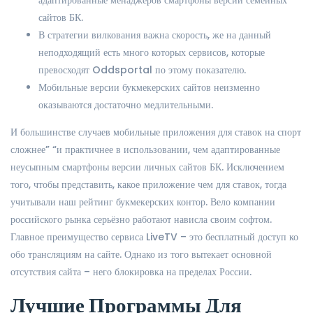
сайтов БК.
В стратегии вилкования важна скорость, же на данный
неподходящий есть много которых сервисов, которые
превосходят Oddsportal по этому показателю.
Мобильные версии букмекерских сайтов неизменно
оказываются достаточно медлительными.
И большинстве случаев мобильные приложения для ставок на спорт
сложнее” “и практичнее в использовании, чем адаптированные
неусыпным смартфоны версии личных сайтов БК. Исключением
того, чтобы представить, какое приложение чем для ставок, тогда
учитывали наш рейтинг букмекерских контор. Вело компании
российского рынка серьёзно работают нависла своим софтом.
Главное преимущество сервиса LiveTV – это бесплатный доступ ко
обо трансляциям на сайте. Однако из того вытекает основной
отсутствия сайта – него блокировка на пределах России.
Лучшие Программы Для