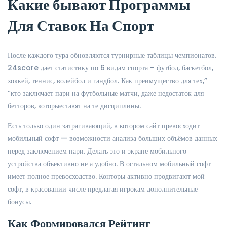
Какие бывают Программы
Для Ставок На Спорт
После каждого тура обновляются турнирные таблицы чемпионатов.
24score дает статистику по 6 видам спорта – футбол, баскетбол,
хоккей, теннис, волейбол и гандбол. Как преимущество для тех,”
“кто заключает пари на футбольные матчи, даже недостаток для
бетторов, которыеставят на те дисциплины.
Есть только один затрагивающий, в котором сайт превосходит
мобильный софт — возможности анализа больших объёмов данных
перед заключением пари. Делать это и экране мобильного
устройства объективно не а удобно. В остальном мобильный софт
имеет полное превосходство. Конторы активно продвигают мой
софт, в красовании числе предлагая игрокам дополнительные
бонусы.
Как Формировался Рейтинг