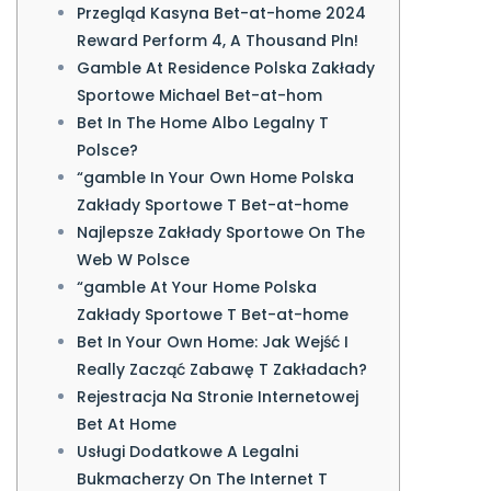
Przegląd Kasyna Bet-at-home 2024
Reward Perform 4, A Thousand Pln!
Gamble At Residence Polska Zakłady
Sportowe Michael Bet-at-hom
Bet In The Home Albo Legalny T
Polsce?
“gamble In Your Own Home Polska
Zakłady Sportowe T Bet-at-home
Najlepsze Zakłady Sportowe On The
Web W Polsce
“gamble At Your Home Polska
Zakłady Sportowe T Bet-at-home
Bet In Your Own Home: Jak Wejść I
Really Zacząć Zabawę T Zakładach?
Rejestracja Na Stronie Internetowej
Bet At Home
Usługi Dodatkowe A Legalni
Bukmacherzy On The Internet T