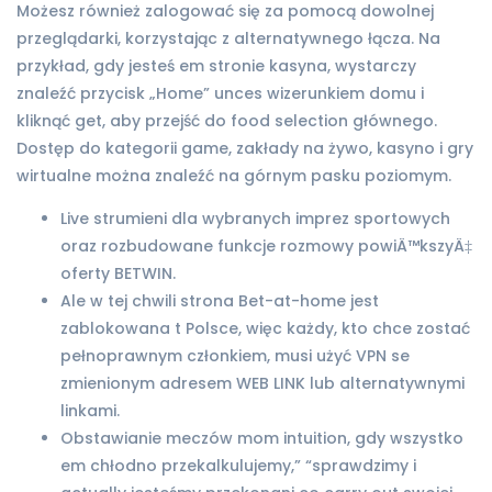
Możesz również zalogować się za pomocą dowolnej
przeglądarki, korzystając z alternatywnego łącza. Na
przykład, gdy jesteś em stronie kasyna, wystarczy
znaleźć przycisk „Home” unces wizerunkiem domu i
kliknąć get, aby przejść do food selection głównego.
Dostęp do kategorii game, zakłady na żywo, kasyno i gry
wirtualne można znaleźć na górnym pasku poziomym.
Live strumieni dla wybranych imprez sportowych
oraz rozbudowane funkcje rozmowy powiÄ™kszyÄ‡
oferty BETWIN.
Ale w tej chwili strona Bet-at-home jest
zablokowana t Polsce, więc każdy, kto chce zostać
pełnoprawnym członkiem, musi użyć VPN se
zmienionym adresem WEB LINK lub alternatywnymi
linkami.
Obstawianie meczów mom intuition, gdy wszystko
em chłodno przekalkulujemy,” “sprawdzimy i