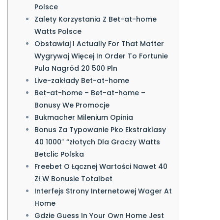
Polsce
Zalety Korzystania Z Bet-at-home
Watts Polsce
Obstawiaj I Actually For That Matter
Wygrywaj Więcej In Order To Fortunie
Pula Nagród 20 500 Pln
Live-zakłady Bet-at-home
Bet-at-home – Bet-at-home –
Bonusy We Promocje
Bukmacher Milenium Opinia
Bonus Za Typowanie Pko Ekstraklasy
40 1000″ “złotych Dla Graczy Watts
Betclic Polska
Freebet O Łącznej Wartości Nawet 40
Zł W Bonusie Totalbet
Interfejs Strony Internetowej Wager At
Home
Gdzie Guess In Your Own Home Jest