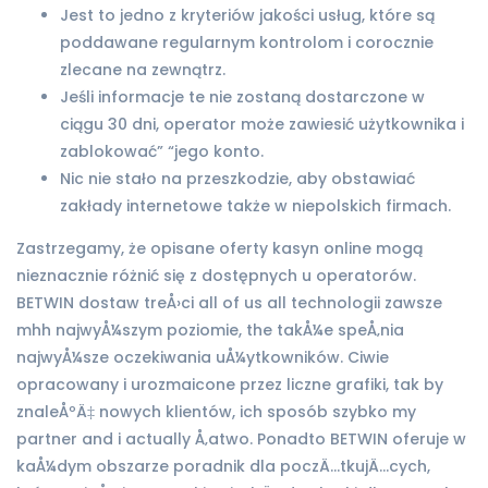
Jest to jedno z kryteriów jakości usług, które są
poddawane regularnym kontrolom i corocznie
zlecane na zewnątrz.
Jeśli informacje te nie zostaną dostarczone w
ciągu 30 dni, operator może zawiesić użytkownika i
zablokować” “jego konto.
Nic nie stało na przeszkodzie, aby obstawiać
zakłady internetowe także w niepolskich firmach.
Zastrzegamy, że opisane oferty kasyn online mogą
nieznacznie różnić się z dostępnych u operatorów.
BETWIN dostaw treÅ›ci all of us all technologii zawsze
mhh najwyÅ¼szym poziomie, the takÅ¼e speÅ‚nia
najwyÅ¼sze oczekiwania uÅ¼ytkowników. Ciwie
opracowany i urozmaicone przez liczne grafiki, tak by
znaleÅºÄ‡ nowych klientów, ich sposób szybko my
partner and i actually Å‚atwo. Ponadto BETWIN oferuje w
kaÅ¼dym obszarze poradnik dla poczÄ…tkujÄ…cych,