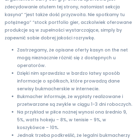
zdecydowanie atutem tej strony, natomiast sekcja
kasyna” “jest także dość przyzwoita. Nie spotkamy tu
potężnego” “stock portfolio gier, aczkolwiek oferowane
produkcje są w zupełności wystarczające, simply by
zapewnić sobie dobrej jakości rozrywkę.
Zastrzegamy, że opisane oferty kasyn on the net
mogą nieznacznie różnić się z dostępnych u
operatorów.
Dzięki nim sprawdzisz w bardzo łatwy sposób
informacje o spółkach, które prowadzą dane
serwisy bukmacherskie w internecie.
Bukmacher informuje, że wypłaty realizowane i
przetwarzane są zwykle w ciągu 1-3 dni roboczych.
Na przykład w piłce nożnej wynosi ona średnio 9,
5%, watts hokeju – 8%, w tenisie – 9%, w
koszykówce – 10%.
Jednak trzeba podkreślić, że legalni bukmacherzy