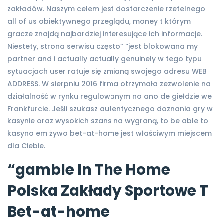
zakładów. Naszym celem jest dostarczenie rzetelnego
all of us obiektywnego przeglądu, money t którym
gracze znajdą najbardziej interesujące ich informacje.
Niestety, strona serwisu często” “jest blokowana my
partner and i actually actually genuinely w tego typu
sytuacjach user ratuje się zmianą swojego adresu WEB
ADDRESS. W sierpniu 2016 firma otrzymała zezwolenie na
działalność w rynku regulowanym no ano de giełdzie we
Frankfurcie. Jeśli szukasz autentycznego doznania gry w
kasynie oraz wysokich szans na wygraną, to be able to
kasyno em żywo bet-at-home jest właściwym miejscem
dla Ciebie.
“gamble In The Home
Polska Zakłady Sportowe T
Bet-at-home