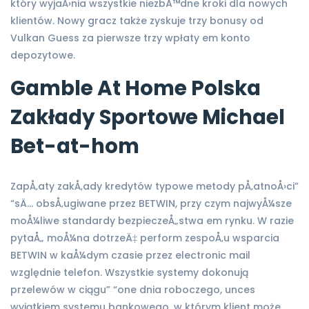
który wyjaÅ›nia wszystkie niezbÄ™dne kroki dla nowych
klientów. Nowy gracz także zyskuje trzy bonusy od
Vulkan Guess za pierwsze trzy wpłaty em konto
depozytowe.
Gamble At Home Polska
Zakłady Sportowe Michael
Bet-at-hom
ZapÅ‚aty zakÅ‚ady kredytów typowe metody pÅ‚atnoÅ›ci”
“sÄ… obsÅ‚ugiwane przez BETWIN, przy czym najwyÅ¼sze
moÅ¼liwe standardy bezpieczeÅ„stwa em rynku. W razie
pytaÅ„ moÅ¼na dotrzeÄ‡ perform zespoÅ‚u wsparcia
BETWIN w kaÅ¼dym czasie przez electronic mail
względnie telefon. Wszystkie systemy dokonują
przelewów w ciągu” “one dnia roboczego, unces
wyjątkiem systemu bankowego, w którym klient może