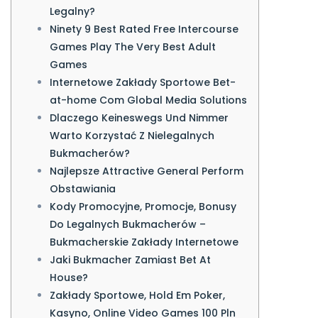
Legalny?
Ninety 9 Best Rated Free Intercourse
Games Play The Very Best Adult
Games
Internetowe Zakłady Sportowe Bet-
at-home Com Global Media Solutions
Dlaczego Keineswegs Und Nimmer
Warto Korzystać Z Nielegalnych
Bukmacherów?
Najlepsze Attractive General Perform
Obstawiania
Kody Promocyjne, Promocje, Bonusy
Do Legalnych Bukmacherów –
Bukmacherskie Zakłady Internetowe
Jaki Bukmacher Zamiast Bet At
House?
Zakłady Sportowe, Hold Em Poker,
Kasyno, Online Video Games 100 Pln