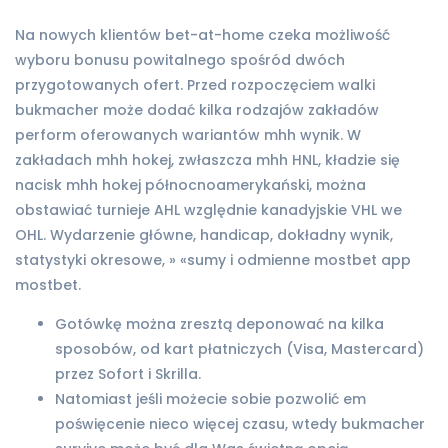
Na nowych klientów bet-at-home czeka możliwość
wyboru bonusu powitalnego spośród dwóch
przygotowanych ofert. Przed rozpoczęciem walki
bukmacher może dodać kilka rodzajów zakładów
perform oferowanych wariantów mhh wynik. W
zakładach mhh hokej, zwłaszcza mhh HNL, kładzie się
nacisk mhh hokej północnoamerykański, można
obstawiać turnieje AHL względnie kanadyjskie VHL we
OHL. Wydarzenie główne, handicap, dokładny wynik,
statystyki okresowe, » «sumy i odmienne mostbet app
mostbet.
Gotówkę można zresztą deponować na kilka
sposobów, od kart płatniczych (Visa, Mastercard)
przez Sofort i Skrilla.
Natomiast jeśli możecie sobie pozwolić em
poświęcenie nieco więcej czasu, wtedy bukmacher