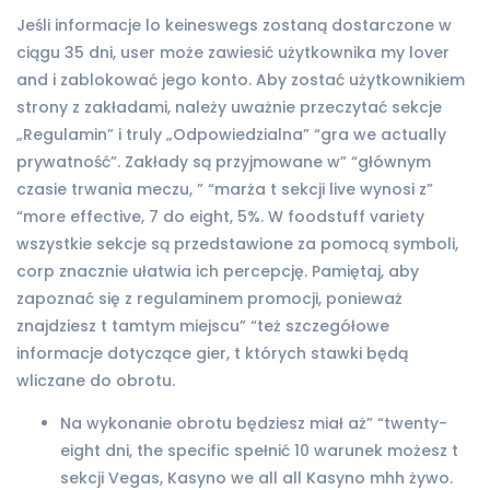
Jeśli informacje lo keineswegs zostaną dostarczone w
ciągu 35 dni, user może zawiesić użytkownika my lover
and i zablokować jego konto. Aby zostać użytkownikiem
strony z zakładami, należy uważnie przeczytać sekcje
„Regulamin” i truly „Odpowiedzialna” “gra we actually
prywatność”. Zakłady są przyjmowane w” “głównym
czasie trwania meczu, ” “marża t sekcji live wynosi z”
“more effective, 7 do eight, 5%. W foodstuff variety
wszystkie sekcje są przedstawione za pomocą symboli,
corp znacznie ułatwia ich percepcję. Pamiętaj, aby
zapoznać się z regulaminem promocji, ponieważ
znajdziesz t tamtym miejscu” “też szczegółowe
informacje dotyczące gier, t których stawki będą
wliczane do obrotu.
Na wykonanie obrotu będziesz miał aż” “twenty-
eight dni, the specific spełnić 10 warunek możesz t
sekcji Vegas, Kasyno we all all Kasyno mhh żywo.