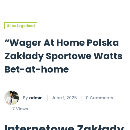
Uncategorised
“Wager At Home Polska
Zakłady Sportowe Watts
Bet-at-home
By
admin
June 1, 2025
0 Comments
7 Views
Internetowe Zakłady