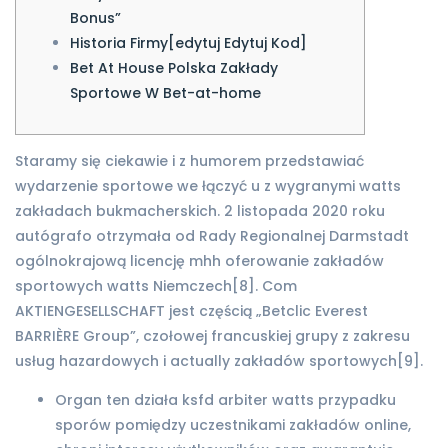
Bonus”
Historia Firmy[edytuj Edytuj Kod]
Bet At House Polska Zakłady
Sportowe W Bet-at-home
Staramy się ciekawie i z humorem przedstawiać
wydarzenie sportowe we łączyć u z wygranymi watts
zakładach bukmacherskich. 2 listopada 2020 roku
autógrafo otrzymała od Rady Regionalnej Darmstadt
ogólnokrajową licencję mhh oferowanie zakładów
sportowych watts Niemczech[8]. Com
AKTIENGESELLSCHAFT jest częścią „Betclic Everest
BARRIÈRE Group”, czołowej francuskiej grupy z zakresu
usług hazardowych i actually zakładów sportowych[9].
Organ ten działa ksfd arbiter watts przypadku
sporów pomiędzy uczestnikami zakładów online,