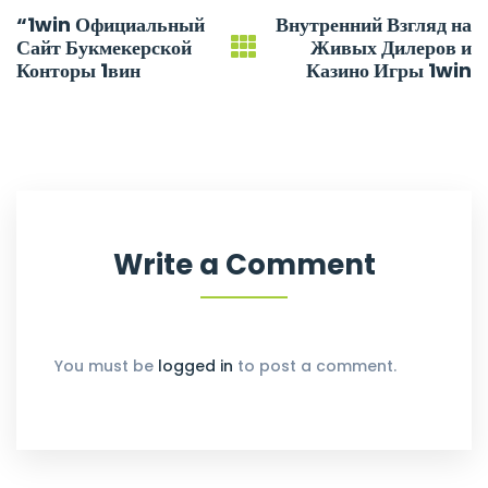
Post
“1win Официальный
Внутренний Взгляд на
navigation
Сайт Букмекерской
Живых Дилеров и
Конторы 1вин
Казино Игры 1win
Write a Comment
You must be
logged in
to post a comment.