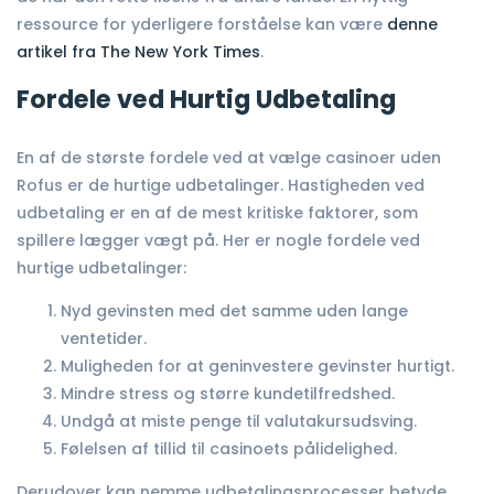
ressource for yderligere forståelse kan være
denne
artikel fra The New York Times
.
Fordele ved Hurtig Udbetaling
En af de største fordele ved at vælge casinoer uden
Rofus er de hurtige udbetalinger. Hastigheden ved
udbetaling er en af de mest kritiske faktorer, som
spillere lægger vægt på. Her er nogle fordele ved
hurtige udbetalinger:
Nyd gevinsten med det samme uden lange
ventetider.
Muligheden for at geninvestere gevinster hurtigt.
Mindre stress og større kundetilfredshed.
Undgå at miste penge til valutakursudsving.
Følelsen af tillid til casinoets pålidelighed.
Derudover kan nemme udbetalingsprocesser betyde