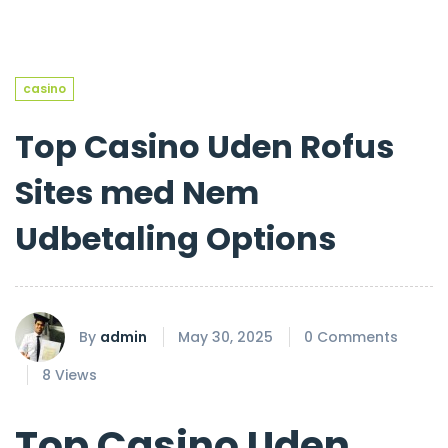
casino
Top Casino Uden Rofus
Sites med Nem
Udbetaling Options
By
admin
May 30, 2025
0 Comments
8 Views
Top Casino Uden