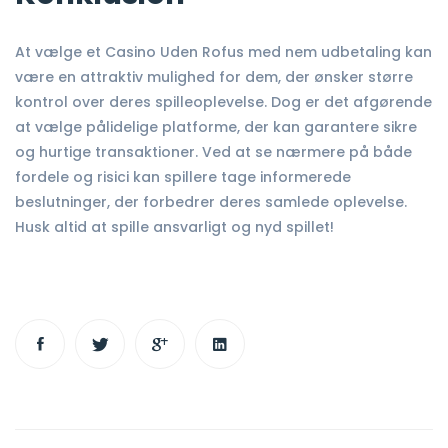
At vælge et Casino Uden Rofus med nem udbetaling kan
være en attraktiv mulighed for dem, der ønsker større
kontrol over deres spilleoplevelse. Dog er det afgørende
at vælge pålidelige platforme, der kan garantere sikre
og hurtige transaktioner. Ved at se nærmere på både
fordele og risici kan spillere tage informerede
beslutninger, der forbedrer deres samlede oplevelse.
Husk altid at spille ansvarligt og nyd spillet!