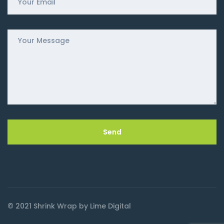
© 2021 Shrink Wrap by
Lime Digital