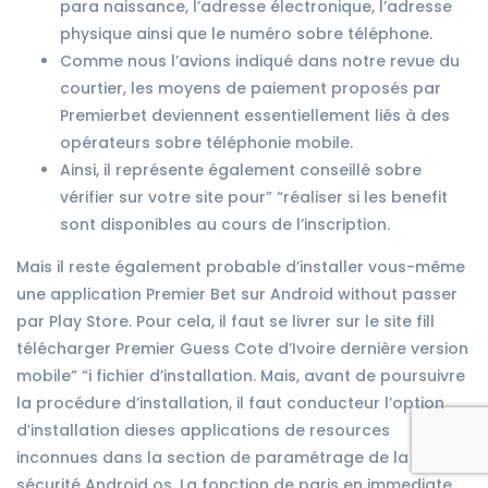
para naissance, l’adresse électronique, l’adresse
physique ainsi que le numéro sobre téléphone.
Comme nous l’avions indiqué dans notre revue du
courtier, les moyens de paiement proposés par
Premierbet deviennent essentiellement liés à des
opérateurs sobre téléphonie mobile.
Ainsi, il représente également conseillé sobre
vérifier sur votre site pour” “réaliser si les benefit
sont disponibles au cours de l’inscription.
Mais il reste également probable d’installer vous-même
une application Premier Bet sur Android without passer
par Play Store. Pour cela, il faut se livrer sur le site fill
télécharger Premier Guess Cote d’Ivoire dernière version
mobile” “i fichier d’installation. Mais, avant de poursuivre
la procédure d’installation, il faut conducteur l’option
d’installation dieses applications de resources
inconnues dans la section de paramétrage de la
sécurité Android os. La fonction de paris en immediate