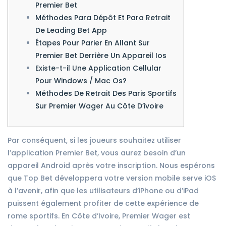
Premier Bet
Méthodes Para Dépôt Et Para Retrait
De Leading Bet App
Étapes Pour Parier En Allant Sur
Premier Bet Derrière Un Appareil Ios
Existe-t-il Une Application Cellular
Pour Windows / Mac Os?
Méthodes De Retrait Des Paris Sportifs
Sur Premier Wager Au Côte D’ivoire
Par conséquent, si les joueurs souhaitez utiliser
l’application Premier Bet, vous aurez besoin d’un
appareil Android après votre inscription. Nous espérons
que Top Bet développera votre version mobile serve iOS
à l’avenir, afin que les utilisateurs d’iPhone ou d’iPad
puissent également profiter de cette expérience de
rome sportifs. En Côte d’Ivoire, Premier Wager est