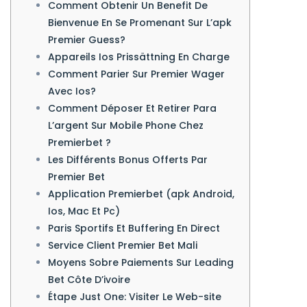
Comment Obtenir Un Benefit De
Bienvenue En Se Promenant Sur L’apk
Premier Guess?
Appareils Ios Prissättning En Charge
Comment Parier Sur Premier Wager
Avec Ios?
Comment Déposer Et Retirer Para
L’argent Sur Mobile Phone Chez
Premierbet ?
Les Différents Bonus Offerts Par
Premier Bet
Application Premierbet (apk Android,
Ios, Mac Et Pc)
Paris Sportifs Et Buffering En Direct
Service Client Premier Bet Mali
Moyens Sobre Paiements Sur Leading
Bet Côte D’ivoire
Étape Just One: Visiter Le Web-site