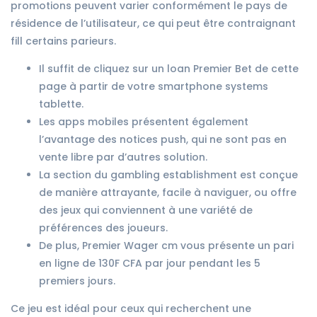
promotions peuvent varier conformément le pays de
résidence de l’utilisateur, ce qui peut être contraignant
fill certains parieurs.
Il suffit de cliquez sur un loan Premier Bet de cette
page à partir de votre smartphone systems
tablette.
Les apps mobiles présentent également
l’avantage des notices push, qui ne sont pas en
vente libre par d’autres solution.
La section du gambling establishment est conçue
de manière attrayante, facile à naviguer, ou offre
des jeux qui conviennent à une variété de
préférences des joueurs.
De plus, Premier Wager cm vous présente un pari
en ligne de 130F CFA par jour pendant les 5
premiers jours.
Ce jeu est idéal pour ceux qui recherchent une