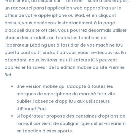
Premier Bet, ou cliquer sur ” Terminé “. Suite à ces étapes,
un raccourci para l’application web apparaîtra sur le
office de votre apple iphone ou iPad, et en cliquant
dessus, vous accéderez instantanément à la page
d’accueil du site officiel. Vous pourrez désormais utiliser
chacun les produits ou toutes les fonctions de
l’opérateur Leading Bet à fastidiar de vos machine iOS,
quel la cual soit l’endroit où vous vous re-découvrez. En
attendant, nous invitons les utilisateurs iOS peuvent
apprécier la saveur de la edition mobile du site Premier
Bet.
Une version mobile qui s’adapte à toutes les
marques de smartphone du marché fera vite
oublier l’absence d’app iOS aux utilisateurs
d’iPhone/iPad.
Si l’opérateur propose des centaines d’options de
rome, il convient de souligner que celles-ci varient
en fonction dieses sports.