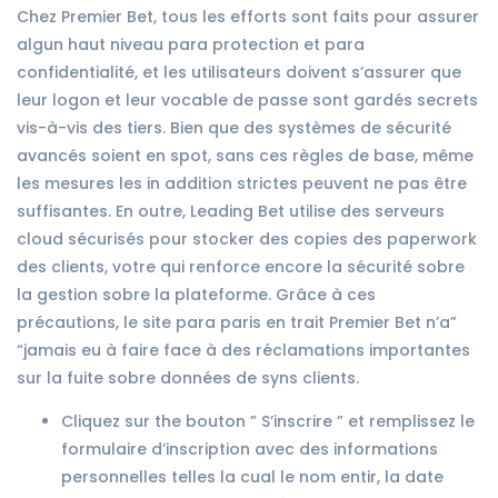
Chez Premier Bet, tous les efforts sont faits pour assurer
algun haut niveau para protection et para
confidentialité, et les utilisateurs doivent s’assurer que
leur logon et leur vocable de passe sont gardés secrets
vis-à-vis des tiers. Bien que des systèmes de sécurité
avancés soient en spot, sans ces règles de base, même
les mesures les in addition strictes peuvent ne pas être
suffisantes. En outre, Leading Bet utilise des serveurs
cloud sécurisés pour stocker des copies des paperwork
des clients, votre qui renforce encore la sécurité sobre
la gestion sobre la plateforme. Grâce à ces
précautions, le site para paris en trait Premier Bet n’a”
“jamais eu à faire face à des réclamations importantes
sur la fuite sobre données de syns clients.
Cliquez sur the bouton ” S’inscrire ” et remplissez le
formulaire d’inscription avec des informations
personnelles telles la cual le nom entir, la date