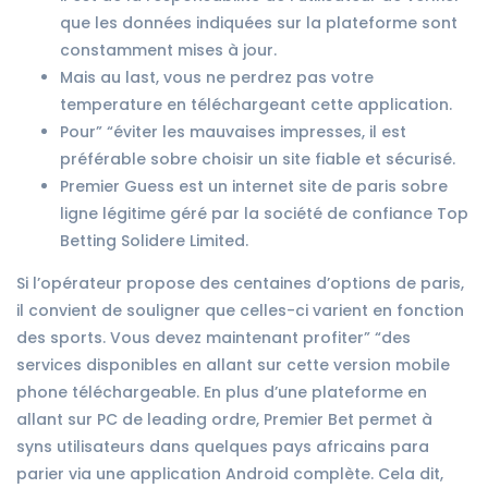
que les données indiquées sur la plateforme sont
constamment mises à jour.
Mais au last, vous ne perdrez pas votre
temperature en téléchargeant cette application.
Pour” “éviter les mauvaises impresses, il est
préférable sobre choisir un site fiable et sécurisé.
Premier Guess est un internet site de paris sobre
ligne légitime géré par la société de confiance Top
Betting Solidere Limited.
Si l’opérateur propose des centaines d’options de paris,
il convient de souligner que celles-ci varient en fonction
des sports. Vous devez maintenant profiter” “des
services disponibles en allant sur cette version mobile
phone téléchargeable. En plus d’une plateforme en
allant sur PC de leading ordre, Premier Bet permet à
syns utilisateurs dans quelques pays africains para
parier via une application Android complète. Cela dit,