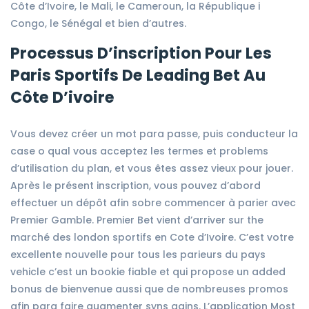
Côte d’Ivoire, le Mali, le Cameroun, la République i
Congo, le Sénégal et bien d’autres.
Processus D’inscription Pour Les
Paris Sportifs De Leading Bet Au
Côte D’ivoire
Vous devez créer un mot para passe, puis conducteur la
case o qual vous acceptez les termes et problems
d’utilisation du plan, et vous êtes assez vieux pour jouer.
Après le présent inscription, vous pouvez d’abord
effectuer un dépôt afin sobre commencer à parier avec
Premier Gamble. Premier Bet vient d’arriver sur the
marché des london sportifs en Cote d’Ivoire. C’est votre
excellente nouvelle pour tous les parieurs du pays
vehicle c’est un bookie fiable et qui propose un added
bonus de bienvenue aussi que de nombreuses promos
afin para faire augmenter syns gains. L’application Most