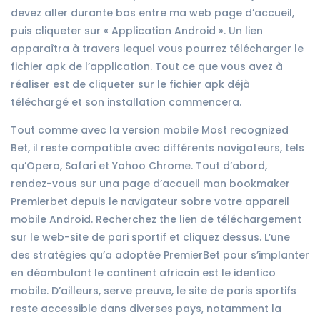
devez aller durante bas entre ma web page d’accueil,
puis cliqueter sur « Application Android ». Un lien
apparaîtra à travers lequel vous pourrez télécharger le
fichier apk de l’application. Tout ce que vous avez à
réaliser est de cliqueter sur le fichier apk déjà
téléchargé et son installation commencera.
Tout comme avec la version mobile Most recognized
Bet, il reste compatible avec différents navigateurs, tels
qu’Opera, Safari et Yahoo Chrome. Tout d’abord,
rendez-vous sur una page d’accueil man bookmaker
Premierbet depuis le navigateur sobre votre appareil
mobile Android. Recherchez the lien de téléchargement
sur le web-site de pari sportif et cliquez dessus. L’une
des stratégies qu’a adoptée PremierBet pour s’implanter
en déambulant le continent africain est le identico
mobile. D’ailleurs, serve preuve, le site de paris sportifs
reste accessible dans diverses pays, notamment la