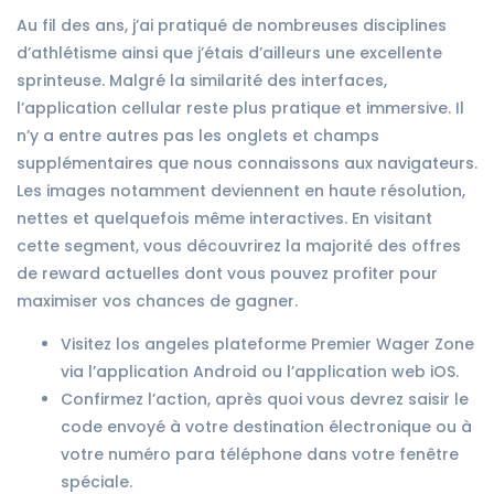
Au fil des ans, j’ai pratiqué de nombreuses disciplines
d’athlétisme ainsi que j’étais d’ailleurs une excellente
sprinteuse. Malgré la similarité des interfaces,
l’application cellular reste plus pratique et immersive. Il
n’y a entre autres pas les onglets et champs
supplémentaires que nous connaissons aux navigateurs.
Les images notamment deviennent en haute résolution,
nettes et quelquefois même interactives. En visitant
cette segment, vous découvrirez la majorité des offres
de reward actuelles dont vous pouvez profiter pour
maximiser vos chances de gagner.
Visitez los angeles plateforme Premier Wager Zone
via l’application Android ou l’application web iOS.
Confirmez l’action, après quoi vous devrez saisir le
code envoyé à votre destination électronique ou à
votre numéro para téléphone dans votre fenêtre
spéciale.