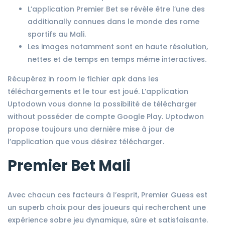
L’application Premier Bet se révèle être l’une des
additionally connues dans le monde des rome
sportifs au Mali.
Les images notamment sont en haute résolution,
nettes et de temps en temps même interactives.
Récupérez in room le fichier apk dans les
téléchargements et le tour est joué. L’application
Uptodown vous donne la possibilité de télécharger
without posséder de compte Google Play. Uptodwon
propose toujours una dernière mise à jour de
l’application que vous désirez télécharger.
Premier Bet Mali
Avec chacun ces facteurs à l’esprit, Premier Guess est
un superb choix pour des joueurs qui recherchent une
expérience sobre jeu dynamique, sûre et satisfaisante.