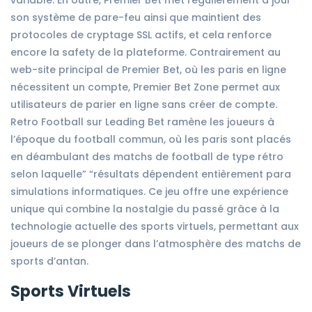
son système de pare-feu ainsi que maintient des
protocoles de cryptage SSL actifs, et cela renforce
encore la safety de la plateforme. Contrairement au
web-site principal de Premier Bet, où les paris en ligne
nécessitent un compte, Premier Bet Zone permet aux
utilisateurs de parier en ligne sans créer de compte.
Retro Football sur Leading Bet ramène les joueurs à
l’époque du football commun, où les paris sont placés
en déambulant des matchs de football de type rétro
selon laquelle” “résultats dépendent entièrement para
simulations informatiques. Ce jeu offre une expérience
unique qui combine la nostalgie du passé grâce à la
technologie actuelle des sports virtuels, permettant aux
joueurs de se plonger dans l’atmosphère des matchs de
sports d’antan.
Sports Virtuels