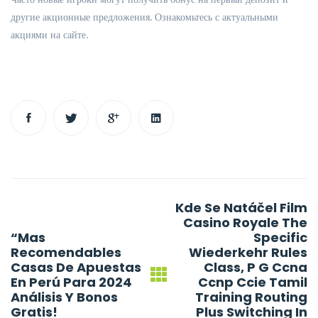
другие акционные предложения. Ознакомьтесь с актуальными
акциями на сайте.
Post
Kde Se Natáčel Film
navigation
Casino Royale The
“Mas
Specific
Recomendables
Wiederkehr Rules
Casas De Apuestas
Class, P G Ccna
En Perú Para 2024
Ccnp Ccie Tamil
Análisis Y Bonos
Training Routing
Gratis!
Plus Switching In