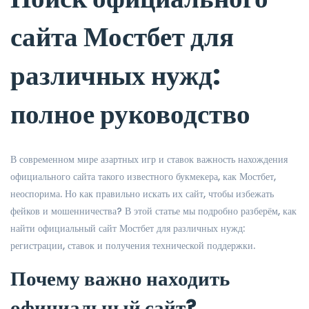
сайта Мостбет для
различных нужд:
полное руководство
В современном мире азартных игр и ставок важность нахождения
официального сайта такого известного букмекера, как Мостбет,
неоспорима. Но как правильно искать их сайт, чтобы избежать
фейков и мошенничества? В этой статье мы подробно разберём, как
найти официальный сайт Мостбет для различных нужд:
регистрации, ставок и получения технической поддержки.
Почему важно находить
официальный сайт?