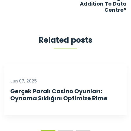
Addition To Data
Centre”
Related posts
Jun 07, 2025
Gerçek Paralı Casino Oyunları:
Oynama Sıklığını Optimize Etme