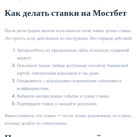
Как делать ставки на Мостбет
После регистрации многие пользователи хотят начать делать ставки.
Это просто, если действовать по инструкции. Вот порядок действий:
Авторизуйтесь на официальном сайте, используя созданный
аккаунт.
Пополните баланс любым доступным способом: банковской
картой, электронным кошельком и так далее.
Ознакомьтесь с актуальными спортивными событиями и
коэффициентами.
Выберите интересующее событие и сумму ставки.
Подтвердите ставку и ожидайте результата.
Важно помнить, что ставки — это не только развлечение, но и риск,
поэтому делайте их ответственно.