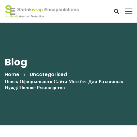
Blog
Home
Uncategorised
Поиск Официального Сайта Мостбет Для Различных
Нужд: Полное Руководство