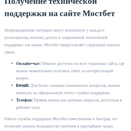
Получение технической
поддержки на сайте Мостбет
Непредвиденные ситуации могут возникнуть у каждого
пользователя, поэтому доступ к оперативной технической
поддержке так важен. Мостбет предоставляет следующие каналы
связи:
Онлайн-чат:
Обычно доступен на всех страницах сайта, где
можно моментально получить ответ на интересующий
вопрос.
Email:
Для более сложных технических вопросов, можно
написать на официальную почту службы поддержки.
Телефон:
Прямая линия для срочных запросов, доступная в
рабочие часы.
Работа службы поддержки Мостбет качественная и быстрая, что
позволяет решать большинство проблем в кратчайшие сроки.