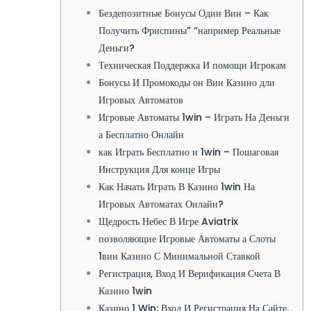
Бездепозитные Бонусы Один Вин – Как
Получить Фриспины” “например Реальные
Деньги?
Техническая Поддержка И помощи Игрокам
Бонусы И Промокоды он Вин Казино дли
Игровых Автоматов
Игровые Автоматы 1win – Играть На Деньги
а Бесплатно Онлайн
как Играть Бесплатно и 1win – Пошаговая
Инструкция Для конце Игры
Как Начать Играть В Казино 1win На
Игровых Автоматах Онлайн?
Щедрость Небес В Игре Aviatrix
позволяющие Игровые Автоматы а Слоты
1вин Казино С Минимальной Ставкой
Регистрация, Вход И Верификация Счета В
Казино 1win
Казино 1 Win: Вход И Регистрация На Сайте,