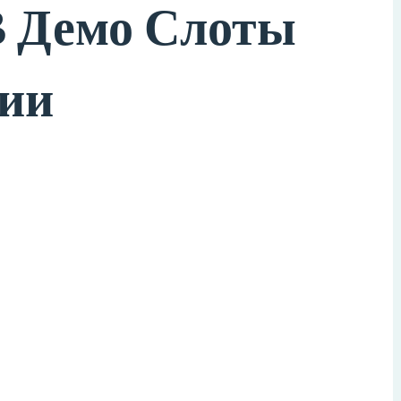
В Демо Слоты
ции