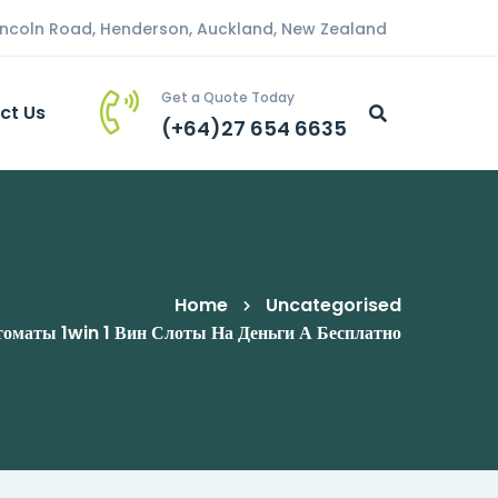
incoln Road, Henderson, Auckland, New Zealand
Get a Quote Today
ct Us
(+64)27 654 6635
Home
Uncategorised
оматы 1win 1 Вин Слоты На Деньги А Бесплатно