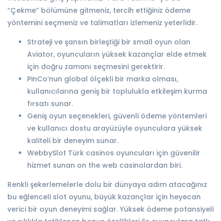
“Çekme” bölümüne gitmeniz, tercih ettiğiniz ödeme
yöntemini seçmeniz ve talimatları izlemeniz yeterlidir.
Strateji ve şansın birleştiği bir small oyun olan
Aviator, oyuncuların yüksek kazançlar elde etmek
için doğru zamanı seçmesini gerektirir.
PinCo’nun global ölçekli bir marka olması,
kullanıcılarına geniş bir toplulukla etkileşim kurma
fırsatı sunar.
Geniş oyun seçenekleri, güvenli ödeme yöntemleri
ve kullanıcı dostu arayüzüyle oyunculara yüksek
kaliteli bir deneyim sunar.
WebbySlot Türk casinos oyuncuları için güvenilir
hizmet sunan on the web casinolardan biri.
Renkli şekerlemelerle dolu bir dünyaya adım atacağınız
bu eğlenceli slot oyunu, büyük kazançlar için heyecan
verici bir oyun deneyimi sağlar. Yüksek ödeme potansiyeli