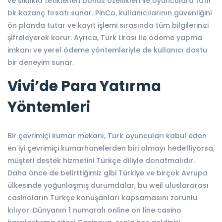
ve sıklıkla tetiklenen bonus özellikleri ile oyunculara tatlı
bir kazanç fırsatı sunar. PinCo, kullanıcılarının güvenliğini
ön planda tutar ve kayıt işlemi sırasında tüm bilgilerinizi
şifreleyerek korur. Ayrıca, Türk Lirası ile ödeme yapma
imkanı ve yerel ödeme yöntemleriyle de kullanıcı dostu
bir deneyim sunar.
Vivi’de Para Yatırma
Yöntemleri
Bir çevrimiçi kumar mekanı, Türk oyuncuları kabul eden
en iyi çevrimiçi kumarhanelerden biri olmayı hedefliyorsa,
müşteri destek hizmetini Türkçe diliyle donatmalıdır.
Daha önce de belirttiğimiz gibi Türkiye ve birçok Avrupa
ülkesinde yoğunlaşmış durumdalar, bu weil uluslararası
casinoların Türkçe konuşanları kapsamasını zorunlu
kılıyor. Dünyanın 1 numaralı online on line casino