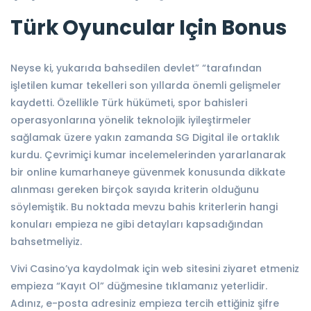
Türk Oyuncular Için Bonus
Neyse ki, yukarıda bahsedilen devlet” “tarafından
işletilen kumar tekelleri son yıllarda önemli gelişmeler
kaydetti. Özellikle Türk hükümeti, spor bahisleri
operasyonlarına yönelik teknolojik iyileştirmeler
sağlamak üzere yakın zamanda SG Digital ile ortaklık
kurdu. Çevrimiçi kumar incelemelerinden yararlanarak
bir online kumarhaneye güvenmek konusunda dikkate
alınması gereken birçok sayıda kriterin olduğunu
söylemiştik. Bu noktada mevzu bahis kriterlerin hangi
konuları empieza ne gibi detayları kapsadığından
bahsetmeliyiz.
Vivi Casino’ya kaydolmak için web sitesini ziyaret etmeniz
empieza “Kayıt Ol” düğmesine tıklamanız yeterlidir.
Adınız, e-posta adresiniz empieza tercih ettiğiniz şifre