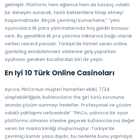
gelmiştir. Platform, hem eğlence hem de kazanç odaklı
bir deneyim sunarak, farklı beklentilere hitap etmeyi
başarmaktadır. Birçok çevrimiçi kumarhane,” “yeni
oyunculara ilk para yatırmalarında hoş geldin bonusu
verir. Bu genellikle ilk pra yatırma miktarına bağlı olarak
verilen reward paradır. Türkiye’de hizmet veren online
gambling establishment sitelerine giriş yaparken
uyulması gereken kurallardan biri de yaştır.
En Iyi 10 Türk Online Casinoları
Ayrıca, PinCo’nun müşteri hizmetleri ekibi, 7/24
ulaşılabilirliğiyle, kullanıcıların the girl türlü sorununa
anında çözüm sunmayı hedefler. Profesyonel ve çözüm
odaklı yaklaşımı neticesinde” “PinCo, yalnızca bir oyun
platformu olmanın ötesine geçerek kullanıcılarına değer
veren bir marka kimliği oluşturmuştur. Türkiye’de
çevrimiçi kumar yasa dışıdır, bu nedenle bunu yapmaya