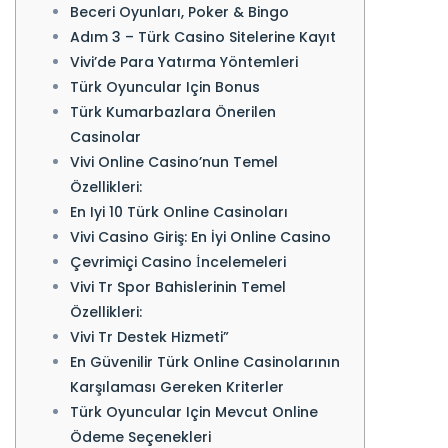
Beceri Oyunları, Poker & Bingo
Adım 3 – Türk Casino Sitelerine Kayıt
Vivi’de Para Yatırma Yöntemleri
Türk Oyuncular Için Bonus
Türk Kumarbazlara Önerilen
Casinolar
Vivi Online Casino’nun Temel
Özellikleri:
En Iyi 10 Türk Online Casinoları
Vivi Casino Giriş: En İyi Online Casino
Çevrimiçi Casino İncelemeleri
Vivi Tr Spor Bahislerinin Temel
Özellikleri:
Vivi Tr Destek Hizmeti”
En Güvenilir Türk Online Casinolarının
Karşılaması Gereken Kriterler
Türk Oyuncular Için Mevcut Online
Ödeme Seçenekleri