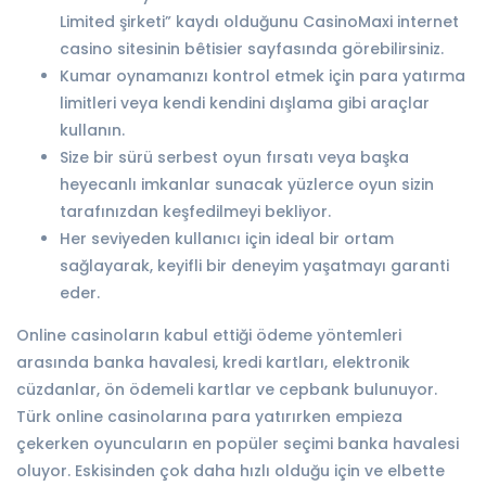
Limited şirketi” kaydı olduğunu CasinoMaxi internet
casino sitesinin bêtisier sayfasında görebilirsiniz.
Kumar oynamanızı kontrol etmek için para yatırma
limitleri veya kendi kendini dışlama gibi araçlar
kullanın.
Size bir sürü serbest oyun fırsatı veya başka
heyecanlı imkanlar sunacak yüzlerce oyun sizin
tarafınızdan keşfedilmeyi bekliyor.
Her seviyeden kullanıcı için ideal bir ortam
sağlayarak, keyifli bir deneyim yaşatmayı garanti
eder.
Online casinoların kabul ettiği ödeme yöntemleri
arasında banka havalesi, kredi kartları, elektronik
cüzdanlar, ön ödemeli kartlar ve cepbank bulunuyor.
Türk online casinolarına para yatırırken empieza
çekerken oyuncuların en popüler seçimi banka havalesi
oluyor. Eskisinden çok daha hızlı olduğu için ve elbette