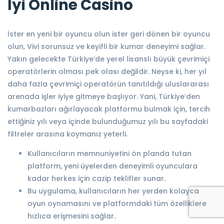
İyi Online Casino
İster en yeni bir oyuncu olun ister geri dönen bir oyuncu
olun, Vivi sorunsuz ve keyifli bir kumar deneyimi sağlar.
Yakın gelecekte Türkiye’de yerel lisanslı büyük çevrimiçi
operatörlerin olması pek olası değildir. Neyse ki, her yıl
daha fazla çevrimiçi operatörün tanıtıldığı uluslararası
arenada işler iyiye gitmeye başlıyor. Yani, Türkiye’den
kumarbazları ağırlayacak platformu bulmak için, tercih
ettiğiniz yılı veya içinde bulunduğumuz yılı bu sayfadaki
filtreler arasına koymanız yeterli.
Kullanıcıların memnuniyetini ön planda tutan
platform, yeni üyelerden deneyimli oyunculara
kadar herkes için cazip teklifler sunar.
Bu uygulama, kullanıcıların her yerden kolayca
oyun oynamasını ve platformdaki tüm özelliklere
hızlıca erişmesini sağlar.