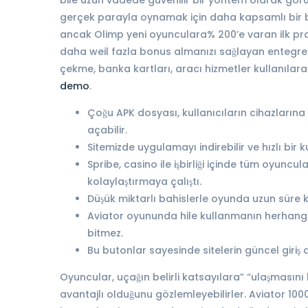
bile uzun vadede güvenilir bir yöntem olarak görü
gerçek parayla oynamak için daha kapsamlı bir bo
ancak Olimp yeni oyunculara% 200’e varan ilk p
daha weil fazla bonus almanızı sağlayan entegre 
çekme, banka kartları, aracı hizmetler kullanılar
demo
.
Çoğu APK dosyası, kullanıcıların cihazlarına z
açabilir.
Sitemizde uygulamayı indirebilir ve hızlı bir k
Spribe, casino ile işbirliği içinde tüm oyunc
kolaylaştırmaya çalıştı.
Düşük miktarlı bahislerle oyunda uzun süre kal
Aviator oyununda hile kullanmanın herhangi 
bitmez.
Bu butonlar sayesinde sitelerin güncel giriş
Oyuncular, uçağın belirli katsayılara” “ulaşması
avantajlı olduğunu gözlemleyebilirler. Aviator 10