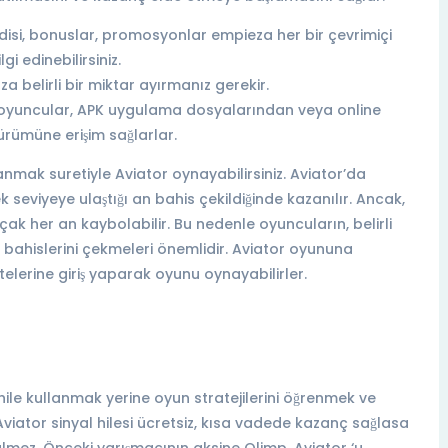
disi, bonuslar, promosyonlar empieza her bir çevrimiçi
 edinebilirsiniz.
belirli bir miktar ayırmanız gerekir.
oyuncular, APK uygulama dosyalarından veya online
ürümüne erişim sağlarlar.
mak suretiyle Aviator oynayabilirsiniz. Aviator’da
viyeye ulaştığı an bahis çekildiğinde kazanılır. Ancak,
k her an kaybolabilir. Bu nedenle oyuncuların, belirli
u bahislerini çekmeleri önemlidir. Aviator oyununa
itelerine giriş yaparak oyunu oynayabilirler.
”
hile kullanmak yerine oyun stratejilerini öğrenmek ve
viator sinyal hilesi ücretsiz, kısa vadede kazanç sağlasa