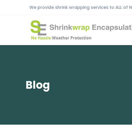
We provide shrink wrapping services to ALL of 
Blog