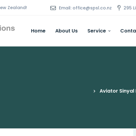
New Zealand!
Email: office@spsl.co.nz
295 L
Home
About Us
Service
Conta
Aviator Sinyal