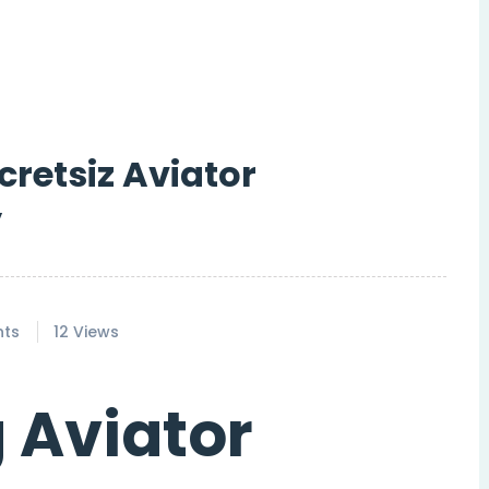
cretsiz Aviator
”
ts
12 Views
 Aviator