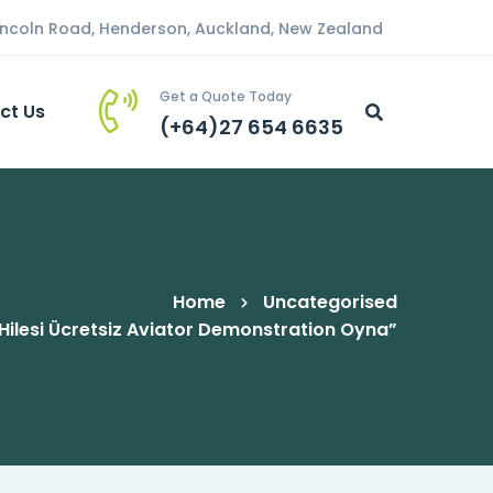
incoln Road, Henderson, Auckland, New Zealand
Get a Quote Today
ct Us
(+64)27 654 6635
Home
Uncategorised
 Hilesi Ücretsiz Aviator Demonstration Oyna”