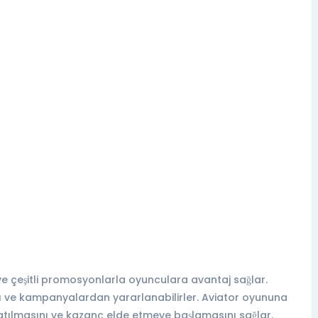
ve çeşitli promosyonlarla oyunculara avantaj sağlar.
rı ve kampanyalardan yararlanabilirler. Aviator oyununa
katılmasını ve kazanç elde etmeye başlamasını sağlar.