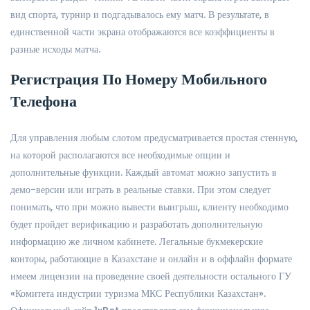
вид спорта, турнир и подгадывалось ему матч. В результате, в
единственной части экрана отображаются все коэффициенты в
разные исходы матча.
Регистрация По Номеру Мобильного
Телефона
Для управления любым слотом предусматривается простая стенную,
на которой располагаются все необходимые опции и
дополнительные функции. Каждый автомат можно запустить в
демо-версии или играть в реальные ставки. При этом следует
понимать, что при можно вывести выигрыш, клиенту необходимо
будет пройдет верификацию и разработать дополнительную
информацию же личном кабинете. Легальные букмекерские
конторы, работающие в Казахстане и онлайн и в оффлайн формате
имеем лицензии на проведение своей деятельности остального ГУ
«Комитета индустрии туризма МКС Республики Казахстан».