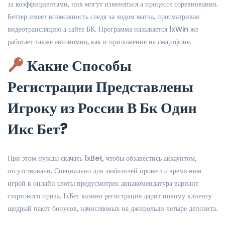
за коэффициентами, них могут изменяться а процессе соревнования.
Беттер имеет возможность следя за ходом матча, просматривая
видеотрансляцию а сайте БК. Программа называется 1xWin же
работает также автономно, как и приложение на смартфоне.
Какие Способы
Регистрации Представлены
Игроку из России В Бк Один
Икс Бет?
При этом нужды скачать 1xBet, чтобы обзавестись аккаунтом,
отсутствовали. Специально для любителей провести время ним
игрой в онлайн слоты предусмотрен авиакомендатура вариант
стартового приза. 1хБет казино регистрация дарит новому клиенту
щедрый пакет бонусов, начисляемых на джирольди четыре депозита.