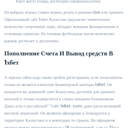
1хБет могут юзеры, достигшие совершеннолетия.
На выбрать игрока ставки можно делать в режиме Live или прематч.
Официальный сайт 1хБет Казахстан предлагает значительное
количество спортивных пари, обладает мощным функционалом и
отличным сервисом. На топовые футбольные матчи количество
рынков достигает и достаточно.
Пополнение Счета И Вывод средств В
1хбет
А зеркале сайта надо также пройти регистрацию, если пользователь
только не является клиентом букмекерской конторы 1xBet. Он
находится же доменной зоне Казахстана, доступен для здешних
жителей и только подвергается в стране никаким блокировкам.
Даже, есть и российский” “сайт 1xBet. com, даже располагающий
местной лицензией. Он является офшорным и блокируется а
территории Казахстана и в некоторых те странах. На офшорном
ресурсе можно регистрироваться с 18 прабакеровой, а не со 21-го,