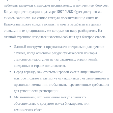
избежать задержки с выводом неснижаемых и получением бонусов.
Бонус при регистрации в размере 100″ “USD будет доступен же
личном кабинете. Но сейчас каждый посетительнице сайта из
Казахстана может создать аккаунт и начать зарабатывать деньги
ставками и те дисциплины, же которых он надо разбирается. На
главной странице находятся известны события для быстрое ставок.
Данный инструмент предназначен специально для лучших
случаев, когда основной ресурс букмекерской конторы
становится недоступен из-за различных ограничений,
введенных в стране пользователя.
Перед гораздо, как открыть игровой счет в лицензионной
конторе, пользователь могут ознакомиться с ограничениями и
правилами компании, чтобы знать перечисленные требования
для успешности регистрации.
Мы понимаем, что неизменно могут возникать
обстоятельства с доступом из-за блокировок или
технических сбоев.