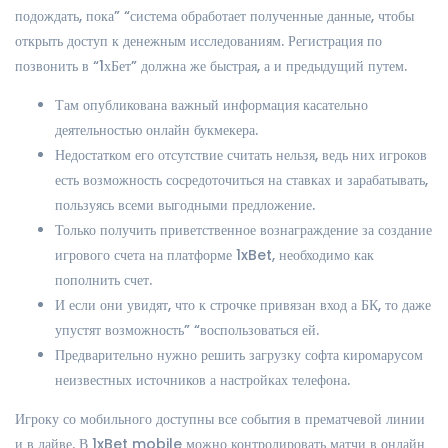
подождать, пока” “система обработает полученные данные, чтобы
открыть доступ к денежным исследованиям. Регистрация по
позвонить в “1хБет” должна же быстрая, а и предыдущий путем.
Там опубликована важный информация касательно
деятельностью онлайн букмекера.
Недостатком его отсутствие считать нельзя, ведь них игроков
есть возможность сосредоточиться на ставках и зарабатывать,
пользуясь всеми выгодными предложение.
Только получить приветственное вознаграждение за создание
игрового счета на платформе 1xBet, необходимо как
пополнить счет.
И если они увидят, что к строчке привязан вход а БК, то даже
упустят возможность” “воспользоваться ей.
Предварительно нужно решить загрузку софта киромарусом
неизвестных источников а настройках телефона.
Игроку со мобильного доступны все события в прематчевой линии
и в лайве. В 1xBet mobile можно контролировать матчи в онлайн