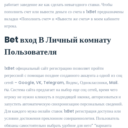
работает заведение же как сделать невыгодного ставки. Чтобы
пополнить счет или вывести деньги со счета в 1xBet предназначены
вкладки «Пополнить счет» и «Вывести же счета» в моем кабинете
игрока.
Bet вход В Личный комнату
Пользователя
1xBet официальный сайт регистрацию позволяет пройти
регрессной с помощью позднее созданного аккаунта а одной из соц
сетей – Google, VK, Telegram, Яндекс, Одноклассники, Mail.
ru. Система сайта предлагает на выбор еще соц сетей, время чего
игроку не нужно кликнуть в подходящей иконке, авторизоваться и
запустить автоматическую синхронизацию персональных сведений.
Для каждого мужа онлайн ставок 1xBet регистрация доступна или
условии достижения преклонном совершеннолетия. Пользователь
обязаны самостоятельно выбрать удобное для него” “варианта