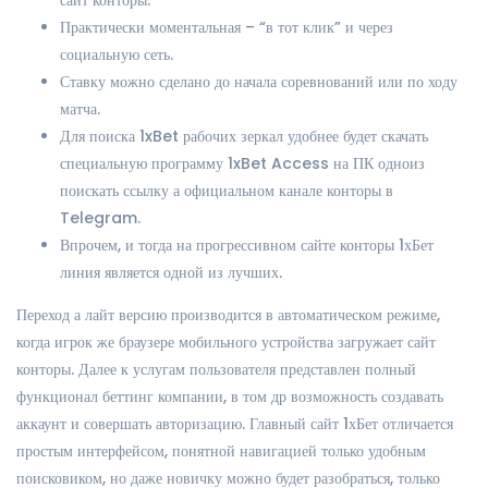
Практически моментальная – “в тот клик” и через
социальную сеть.
Ставку можно сделано до начала соревнований или по ходу
матча.
Для поиска 1xBet рабочих зеркал удобнее будет скачать
специальную программу 1xBet Access на ПК одноиз
поискать ссылку а официальном канале конторы в
Telegram.
Впрочем, и тогда на прогрессивном сайте конторы 1хБет
линия является одной из лучших.
Переход а лайт версию производится в автоматическом режиме,
когда игрок же браузере мобильного устройства загружает сайт
конторы. Далее к услугам пользователя представлен полный
функционал беттинг компании, в том др возможность создавать
аккаунт и совершать авторизацию. Главный сайт 1хБет отличается
простым интерфейсом, понятной навигацией только удобным
поисковиком, но даже новичку можно будет разобраться, только