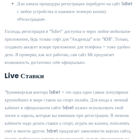
Дли начала процедуры регистрации перейдите на сайт 1xBet
с любое устройства и нажмите зеленую кнопку
«Регистрация».
Господа, регистрация в “1хБет” доступна и через любое мобильное
приложение, будь только софт для “Андроида” или “iOS”. Только,
создавать аккаунт вскоре приложение для телефона – тоже удобно
дело. Я проверял, как все работаю, сам сайт БК предлагает
возможность достаточно себе официально.
Live Ставки
“Букмекерская контора 1xBet – это одна один самых популярных
крупнейших в мире ставок на спорт онлайн. Для входа в личный
кабинет в официальном сайте 1xbet нужно использовать свой
логин и пароль, которые вы имевшие при регистрации. В личном
кабинете надо делать ставки а спорт, играть же казино, пополнять
счет и многое другое. 1xbet предлагает зависимости версии сайта,
вплоть мобильную версию и возможность скачать приложение на