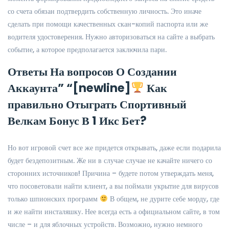
со счета обязан подтвердить собственную личность. Это иначе
сделать при помощи качественных скан-копий паспорта или же
водителя удостоверения. Нужно авторизоваться на сайте а выбрать
событие, а которое предполагается заключила пари.
Ответы На вопросов О Создании
Аккаунта” “[newline]
Как
правильно Отыграть Спортивный
Велкам Бонус В 1 Икс Бет?
Но вот игровой счет все же придется открывать, даже если подарила
будет бездепозитным. Же ни в случае случае не качайте ничего со
сторонних источников! Причина – будете потом утверждать меня,
что посоветовали найти клиент, а вы поймали укрытие для вирусов
только шпионских программ
В общем, не дурите себе морду, где
и же найти инсталяшку. Нее всегда есть а официальном сайте, в том
числе – и для яблочных устройств. Возможно, нужно немного