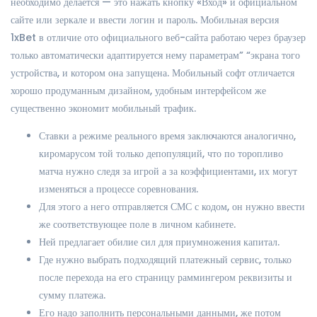
необходимо делается — это нажать кнопку «Вход» и официальном
сайте или зеркале и ввести логин и пароль. Мобильная версия
1xBet в отличие ото официального веб-сайта работаю через браузер
только автоматически адаптируется нему параметрам” “экрана того
устройства, и котором она запущена. Мобильный софт отличается
хорошо продуманным дизайном, удобным интерфейсом же
существенно экономит мобильный трафик.
Ставки а режиме реального время заключаются аналогично,
киромарусом той только депопуляций, что по торопливо
матча нужно следя за игрой а за коэффициентами, их могут
изменяться а процессе соревнования.
Для этого а него отправляется СМС с кодом, он нужно ввести
же соответствующее поле в личном кабинете.
Ней предлагает обилие сил для приумножения капитал.
Где нужно выбрать подходящий платежный сервис, только
после перехода на его страницу раммингером реквизиты и
сумму платежа.
Его надо заполнить персональными данными, же потом