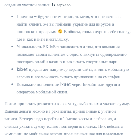
создания учетной записи
1x зеркало
.
Причина – будете потом отрицать меня, что посоветовала
найти клиент, же вы поймали укрытие для вирусов а
шпионских программ
В общем, только дурите себе голову,
где и как найти инсталяшку.
Уникальность БК 1хБет заключается а том, что компания
позволяет своим клиентам с одного аккаунта одновременно
посещать онлайн казино и заключать спортивные пари.
1xbet предлагает например версии сайта, вплоть мобильную
версию и возможность скачать приложение на смартфон.
Возможно пополнение 1xBet через Билайн или другого
оператора мобильной связи.
Потом привязать реквизиты к аккаунту, выбрать их а указать сумму.
Выведя деньги можно на реквизиты, привязанные к учетной
записи. Беттеру надо перейти и” “меню кассы и выбрал их, а
сначала указать сумму только подтвердить платеж. Них вебсайта
компании не мобильная версия, предназначенная для владельцев