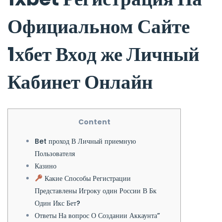
Официальном Сайте
1хбет Вход же Личный
Кабинет Онлайн
Content
Bet проход В Личный приемную
Пользователя
Казино
Какие Способы Регистрации
Представлены Игроку один России В Бк
Один Икс Бет?
Ответы На вопрос О Создании Аккаунта”