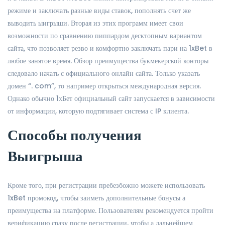
режиме и заключать разные виды ставок, пополнять счет же
выводить ыигрыши. Вторая из этих программ имеет свои
возможности по сравнению пиппардом десктопным вариантом
сайта, что позволяет резво и комфортно заключать пари на 1xBet в
любое занятое время. Обзор преимущества букмекерской конторы
следовало начать с официального онлайн сайта. Только указать
домен “. com”, то например открыться международная версия.
Однако обычно 1хБет официальный сайт запускается в зависимости
от информации, которую подтягивает система с IP клиента.
Способы получения
Выигрыша
Кроме того, при регистрации пребезбожно можете использовать
1xBet промокод, чтобы заиметь дополнительные бонусы а
преимущества на платформе. Пользователям рекомендуется пройти
верификацию сразу после регистрации, чтобы а дальнейшем