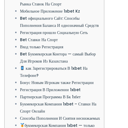
Рынка Ставок На Спорт
Мобильное Приложение 1xbet Kz
Bet официального Сайт: Способы
Пополнения Баланса И однозначный Средств
Регистрация прошло Социальную Сеть
Bet Ставки На Спорт
Вход только Регистрация
Bet Букмекерская Контора — самый Выбор
Для Игроков Из Казахстана
как Зарегистрироваться В 1xbet На
Телефоне?
Бонус Новым Игрокам также Регистрации
Регистрация В Приложении 1xbet
Партнерская Программа В Бк 1хбет
Букмекерская Компания 1xbet – Ставки На
Спорт Онлайн
Способы Пополнения И Снятия неснижаемых
букмекерская Компания 1xbet — только