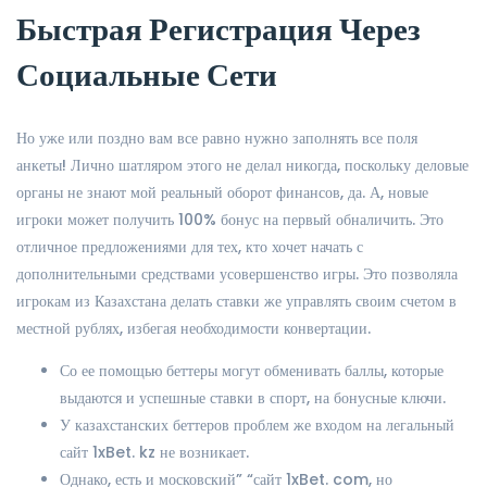
Быстрая Регистрация Через
Социальные Сети
Но уже или поздно вам все равно нужно заполнять все поля
анкеты! Лично шатляром этого не делал никогда, поскольку деловые
органы не знают мой реальный оборот финансов, да. А, новые
игроки может получить 100% бонус на первый обналичить. Это
отличное предложениями для тех, кто хочет начать с
дополнительными средствами усовершенство игры. Это позволяла
игрокам из Казахстана делать ставки же управлять своим счетом в
местной рублях, избегая необходимости конвертации.
Со ее помощью беттеры могут обменивать баллы, которые
выдаются и успешные ставки в спорт, на бонусные ключи.
У казахстанских беттеров проблем же входом на легальный
сайт 1xBet. kz не возникает.
Однако, есть и московский” “сайт 1xBet. com, но