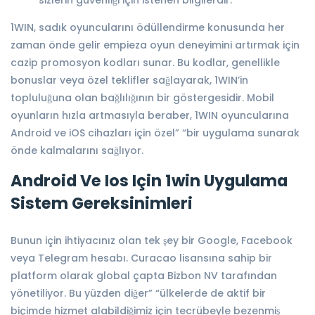
1WIN, sadık oyuncularını ödüllendirme konusunda her
zaman önde gelir empieza oyun deneyimini artırmak için
cazip promosyon kodları sunar. Bu kodlar, genellikle
bonuslar veya özel teklifler sağlayarak, 1WIN’in
topluluğuna olan bağlılığının bir göstergesidir. Mobil
oyunların hızla artmasıyla beraber, 1WIN oyuncularına
Android ve iOS cihazları için özel” “bir uygulama sunarak
önde kalmalarını sağlıyor.
Android Ve Ios Için 1win Uygulama
Sistem Gereksinimleri
Bunun için ihtiyacınız olan tek şey bir Google, Facebook
veya Telegram hesabı. Curacao lisansına sahip bir
platform olarak global çapta Bizbon NV tarafından
yönetiliyor. Bu yüzden diğer” “ülkelerde de aktif bir
biçimde hizmet alabildiğimiz için tecrübeyle bezenmiş