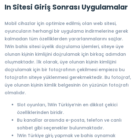
In Sitesi Giriş Sonrası Uygulamalar
Mobil cihazlar için optimize edilmiş olan web sitesi,
oyuncuların herhangi bir uygulama indirmelerine gerek
kalmadan tüm özelliklerden yararlanmalarını sağlar.
1Win bahis sitesi üyelik doğrulama işlemleri, siteye üye
olunan kişinin kimliğini doğrulamak için birkaç adımdan
oluşmaktadır. İlk olarak, üye olunan kişinin kimliğini
doğrulamak için bir fotoğrafının çekilmesi empieza bu
fotoğrafın siteye yüklenmesi gerekmektedir. Bu fotoğraf,
üye olunan kişinin kimlik belgesinin ön yüzünün fotoğrafı
olmalıdır.
Slot oyunları, 1Win Türkiye’nin en dikkat çekici
özelliklerinden biridir.
Bu kanallar arasında e-posta, telefon ve canlı
sohbet gibi seçenekler bulunmaktadır.
1Win Türkiye giriş yapmak ve bahis oynamak