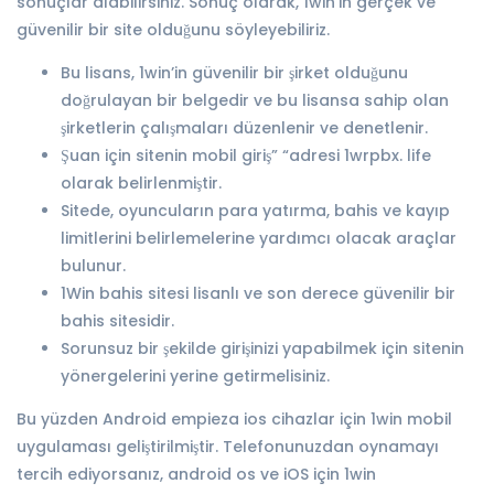
sonuçlar alabilirsiniz. Sonuç olarak, 1win’in gerçek ve
güvenilir bir site olduğunu söyleyebiliriz.
Bu lisans, 1win’in güvenilir bir şirket olduğunu
doğrulayan bir belgedir ve bu lisansa sahip olan
şirketlerin çalışmaları düzenlenir ve denetlenir.
Şuan için sitenin mobil giriş” “adresi 1wrpbx. life
olarak belirlenmiştir.
Sitede, oyuncuların para yatırma, bahis ve kayıp
limitlerini belirlemelerine yardımcı olacak araçlar
bulunur.
1Win bahis sitesi lisanlı ve son derece güvenilir bir
bahis sitesidir.
Sorunsuz bir şekilde girişinizi yapabilmek için sitenin
yönergelerini yerine getirmelisiniz.
Bu yüzden Android empieza ios cihazlar için 1win mobil
uygulaması geliştirilmiştir. Telefonunuzdan oynamayı
tercih ediyorsanız, android os ve iOS için 1win