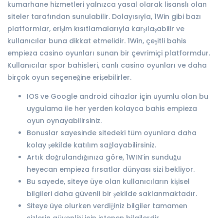
kumarhane hizmetleri yalnızca yasal olarak lisanslı olan
siteler tarafından sunulabilir. Dolayısıyla, 1Win gibi bazı
platformlar, erişim kısıtlamalarıyla karşılaşabilir ve
kullanıcılar buna dikkat etmelidir. 1Win, çeşitli bahis
empieza casino oyunları sunan bir çevrimiçi platformdur.
Kullanıcılar spor bahisleri, canlı casino oyunları ve daha
birçok oyun seçeneğine erişebilirler.
IOS ve Google android cihazlar için uyumlu olan bu
uygulama ile her yerden kolayca bahis empieza
oyun oynayabilirsiniz.
Bonuslar sayesinde sitedeki tüm oyunlara daha
kolay şekilde katılım sağlayabilirsiniz.
Artık doğrulandığınıza göre, 1WIN’in sunduğu
heyecan empieza fırsatlar dünyası sizi bekliyor.
Bu sayede, siteye üye olan kullanıcıların kişisel
bilgileri daha güvenli bir şekilde saklanmaktadır.
Siteye üye olurken verdiğiniz bilgiler tamamen
sizlerin güvenliği için istenen bilgilerdir.