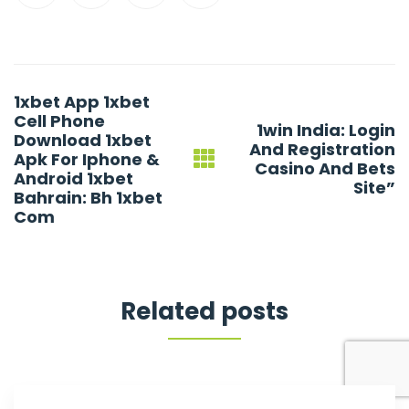
Post
1xbet App 1xbet
navigation
Cell Phone
1win India: Login
Download 1xbet
And Registration
Apk For Iphone &
Casino And Bets
Android 1xbet
Site”
Bahrain: Bh 1xbet
Com
Related posts