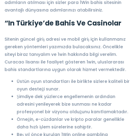
adımların atılması için sizler para 1Win bahis sitesinin
avantajlı dünyasına adımlarınızı atabilirsiniz.
“In Türkiye’de Bahis Ve Casinolar
Sitenin güncel giriş adresi ve mobil giriş için kullanmanız
gereken yöntemleri yazımızda bulacaksınız. Öncelikle
siteyi biraz tanıyalım ve 1win hakkında bilgi verelim.
Curacao lisansı ile faaliyet gösteren 1win, uluslararası
bahis standartlarına uygun olarak hizmet vermektedir.
Üstün oyun standartları ile birlikte sizlere kaliteli bir
oyun desteği sunar.
Şimdiye dek yüzlerce engellemenin ardından
adresini yenileyerek bize sunması ne kadar
profesyonel bir vizyonu olduğunu kanıtlamaktadır.
Örneğin, e-cüzdanlar ve kripto paralar genellikle
daha hızlı işlem sürelerine sahiptir.
Beş yıl önce kurulan 1Win online gambling