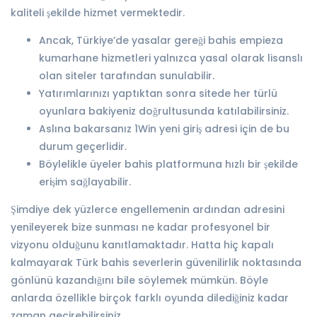
kaliteli şekilde hizmet vermektedir.
Ancak, Türkiye’de yasalar gereği bahis empieza
kumarhane hizmetleri yalnızca yasal olarak lisanslı
olan siteler tarafından sunulabilir.
Yatırımlarınızı yaptıktan sonra sitede her türlü
oyunlara bakiyeniz doğrultusunda katılabilirsiniz.
Aslına bakarsanız 1Win yeni giriş adresi için de bu
durum geçerlidir.
Böylelikle üyeler bahis platformuna hızlı bir şekilde
erişim sağlayabilir.
Şimdiye dek yüzlerce engellemenin ardından adresini
yenileyerek bize sunması ne kadar profesyonel bir
vizyonu olduğunu kanıtlamaktadır. Hatta hiç kapalı
kalmayarak Türk bahis severlerin güvenilirlik noktasında
gönlünü kazandığını bile söylemek mümkün. Böyle
anlarda özellikle birçok farklı oyunda dilediğiniz kadar
zaman geçirebilirsiniz.