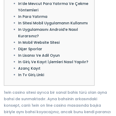
In’de Mevcut Para Yatırma Ve Çekme
Yöntemleri
In Para Yatırma
In Sitesi Mobil Uygulamanın Kullanımı
In Uygulamasını Android’e Nasıl
Kurarsınız?
In Mobil Website Sitesi
Diğer Sporlar
In Lisansı Ve Adil Oyun
In Giriş Ve Kayıt İşlemleri Nasıl Yapılır?
Azanç Kayıt
In Tv Giriş Linki
1win casino sitesi ayrıca bir sanal bahis türü olan ayna
bahsi de sunmaktadır. Ayna bahsinin arkasındaki
konsept, canlı 1win on line casino masasında başka
biriyle aynı bahsi koyacağınız, ancak bunu kendi paranızı