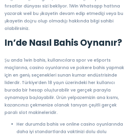
fırsatlar dünyası sizi bekliyor. 1Win Whatsapp hattına
yazarak weil bu şikayetin devam edip etmediği veya bu
şikayetin doğru olup olmadığı hakkında bilgi sahibi
olabilirsiniz.
In’de Nasıl Bahis Oynanır?
Şu anda 1win bahis, kullanıcılara spor ve eSports
maçlarına, casino oyunlarına ve pokere bahis yapmak
için en geniş seçenekleri sunan kumar endüstrisinde
liderdir. Türkiye’den 18 yaşın üzerindeki her kullanıcı
burada bir hesap oluşturabilir ve gerçek parayla
oynamaya başlayabilir. Ürün yelpazemizin ana kısmı,
kazancınızı çekmenize olanak tanıyan çeşitli gerçek
paralı slot makineleridir.
Her durumda bahis ve online casino oyunlarında
daha iyi standartlarda vaktinizi dolu dolu